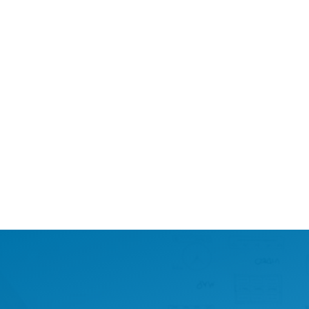
Cuanto más sólidos sean
estos cimientos, mayor
será la capacidad de tu
negocio de llegar a tu
público objetivo,
conseguir los objetivos
marcados y mejorar tu
ROI