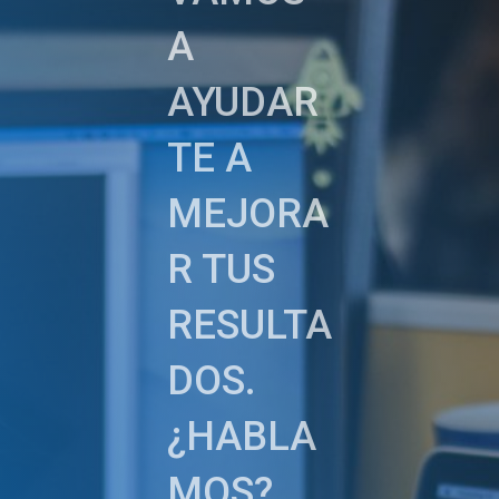
A
AYUDAR
TE A
MEJORA
R TUS
RESULTA
DOS.
¿HABLA
MOS?