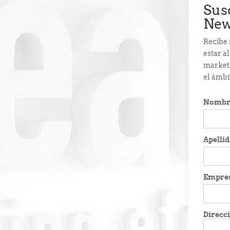
Sus
New
Recibe 
estar a
marketi
el ámbi
Nombr
Apelli
Empre
Direcci