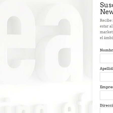
Sus
New
Recibe 
estar a
marketi
el ámbi
Nombr
Apelli
Empre
Direcci