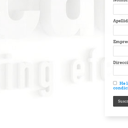
Nombr
Apelli
Empre
Direcci
He l
condic