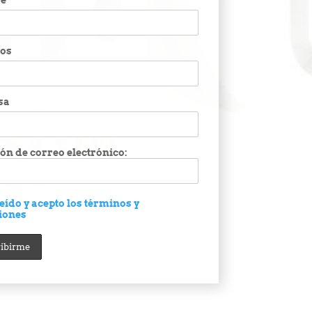
e
dos
sa
ón de correo electrónico:
eído y acepto los términos y
iones