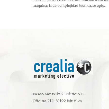
conocer su servicio de costumización textil m
maquinaria de complejidad técnica, se optó...
Paseo Santxiki 2. Edificio L.
Oficina 214. 31192 Mutilva