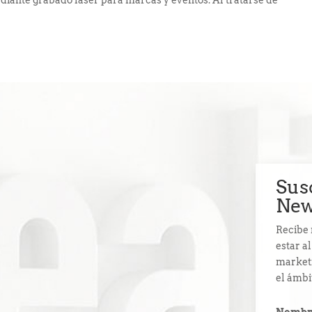
ediante grabado láser para marcas y eventos. Al tratarse de
Sus
New
Recibe 
estar a
marketi
el ámbi