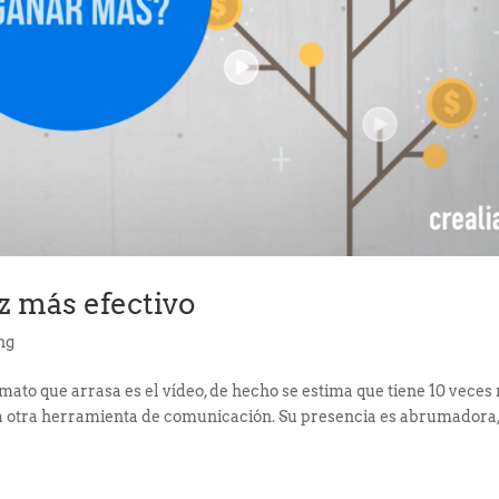
z más efectivo
ng
mato que arrasa es el vídeo, de hecho se estima que tiene 10 veces
 otra herramienta de comunicación. Su presencia es abrumadora,