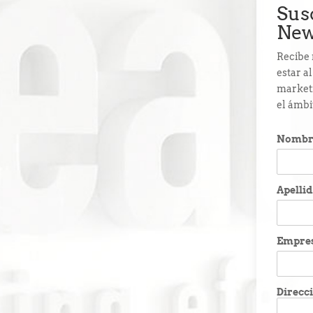
Sus
New
Recibe 
estar a
marketi
el ámbi
Nombr
Apelli
Empre
Direcci